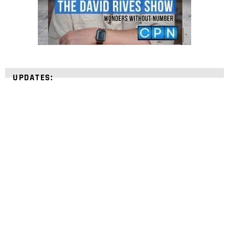
UPDATES:
STRENGTHEN YOUR
FAITH
with unshakeable evidence
Sign up for David Rives Ministries' inspirational