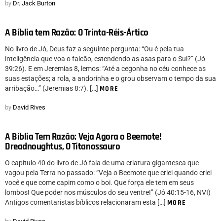
by
Dr. Jack Burton
A Bíblia tem Razão: O Trinta-Réis-Ártico
No livro de Jó, Deus faz a seguinte pergunta: “Ou é pela tua
inteligência que voa o falcão, estendendo as asas para o Sul?” (Jó
39:26). E em Jeremias 8, lemos: “Até a cegonha no céu conhece as
suas estações; a rola, a andorinha e o grou observam o tempo da sua
arribação…” (Jeremias 8:7). […]
MORE
by
David Rives
A Bíblia Tem Razão: Veja Agora o Beemote!
Dreadnoughtus, O Titanossauro
O capítulo 40 do livro de Jó fala de uma criatura gigantesca que
vagou pela Terra no passado: “Veja o Beemote que criei quando criei
você e que come capim como o boi. Que força ele tem em seus
lombos! Que poder nos músculos do seu ventre!” (Jó 40:15-16, NVI)
Antigos comentaristas bíblicos relacionaram esta […]
MORE