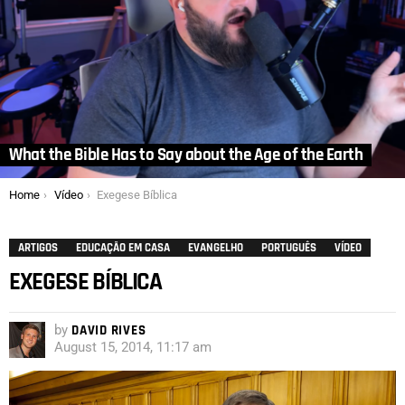
What the Bible Has to Say about the Age of the Earth
You are here:
Home
Vídeo
Exegese Bíblica
ARTIGOS
EDUCAÇÃO EM CASA
EVANGELHO
PORTUGUÊS
VÍDEO
EXEGESE BÍBLICA
by
DAVID RIVES
August 15, 2014, 11:17 am